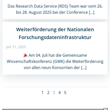
Das Research Data Service (RDS) Team war vom 26.
bis 28. August 2025 bei der Conference […]
Weiterförderung der Nationalen
Forschungsdateninfrastruktur
Juli 11, 2025
Am 04. Juli hat die Gemeinsame
Wissenschaftskonferenz (GWK) die Weiterförderung
von allen neun Konsortien der […]
Posts
Page
Page
Page
Page
Page
1
2
3
4
5
navigation