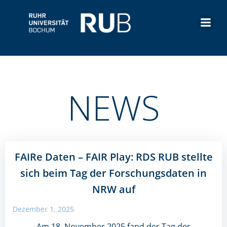
Zum
Inhalt
springen
NEWS
FAIRe Daten – FAIR Play: RDS RUB stellte
sich beim Tag der Forschungsdaten in
NRW auf
Dezember 1, 2025
Am 18. November 2025 fand der Tag der