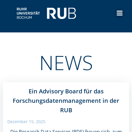
Zum
Inhalt
springen
NEWS
Ein Advisory Board für das
Forschungsdatenmanagement in der
RUB
Dezember 15, 2025
Die Research Data Services (RDS) freuen sich, zum