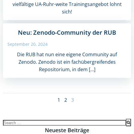
vielfältige UA-Ruhr-weite Trainingsangebot lohnt
sich!
Neu: Zenodo-Community der RUB
September 20, 2024
Die RUB hat nun eine eigene Community auf
Zenodo. Zenodo ist ein fachübergreifendes
Repositorium, in dem […]
Posts
Page
Page
Page
1
2
3
navigation
Search
for:
Neueste Beiträge