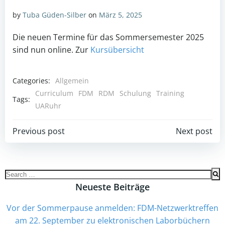
by
Tuba Güden-Silber
on
März 5, 2025
Die neuen Termine für das Sommersemester 2025
sind nun online. Zur
Kursübersicht
Categories:
Allgemein
Curriculum
FDM
RDM
Schulung
Training
Tags:
UARuhr
Beitrags-
Beitrags-
Previous post
Next post
Navigation
Navigation
Search
for:
Neueste Beiträge
Vor der Sommerpause anmelden: FDM-Netzwerktreffen
am 22. September zu elektronischen Laborbüchern