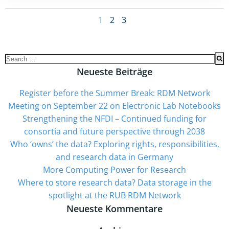
Posts
Page
Page
Page
1
2
3
navigation
Search
for:
Neueste Beiträge
Register before the Summer Break: RDM Network
Meeting on September 22 on Electronic Lab Notebooks
Strengthening the NFDI – Continued funding for
consortia and future perspective through 2038
Who ‘owns’ the data? Exploring rights, responsibilities,
and research data in Germany
More Computing Power for Research
Where to store research data? Data storage in the
spotlight at the RUB RDM Network
Neueste Kommentare