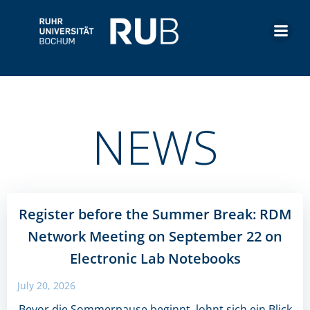
Skip
to
content
NEWS
Register before the Summer Break: RDM
Network Meeting on September 22 on
Electronic Lab Notebooks
July 20, 2026
Bevor die Sommerpause beginnt, lohnt sich ein Blick